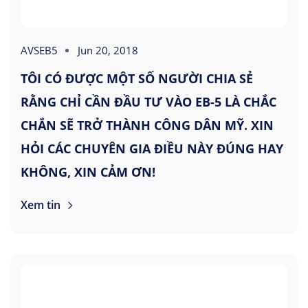
AVSEB5
Jun 20, 2018
TÔI CÓ ĐƯỢC MỘT SỐ NGƯỜI CHIA SẺ
RẰNG CHỈ CẦN ĐẦU TƯ VÀO EB-5 LÀ CHẮC
CHẮN SẼ TRỞ THÀNH CÔNG DÂN MỸ. XIN
HỎI CÁC CHUYÊN GIA ĐIỀU NÀY ĐÚNG HAY
KHÔNG, XIN CẢM ƠN!
Xem tin