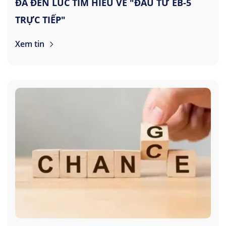
ĐÃ ĐẾN LÚC TÌM HIỂU VỀ "ĐẦU TƯ EB-5
TRỰC TIẾP"
Xem tin