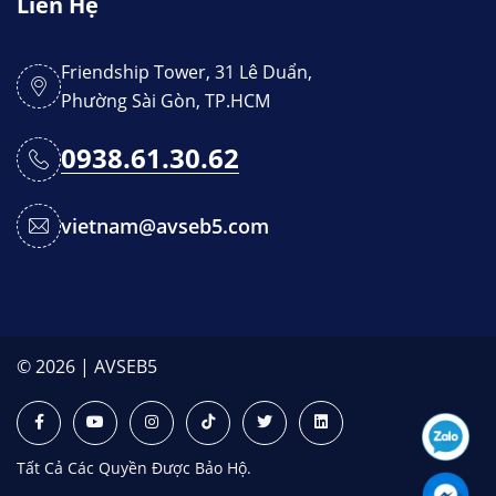
Liên Hệ
Friendship Tower, 31 Lê Duẩn,
Phường Sài Gòn, TP.HCM
0938.61.30.62
vietnam@avseb5.com
© 2026 | AVSEB5
Tất Cả Các Quyền Được Bảo Hộ.