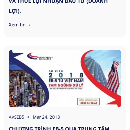
VÀ THUẾ LỢI NHUẬN ĐẦU TƯ (DOANH
LỢI).
Xem tin
AVSEB5
Mar 24, 2018
CHƯƠNG TRÌNH EB-5 QUA TRUNG TÂM