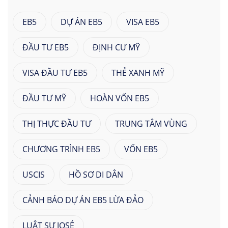
EB5
DỰ ÁN EB5
VISA EB5
ĐẦU TƯ EB5
ĐỊNH CƯ MỸ
VISA ĐẦU TƯ EB5
THẺ XANH MỸ
ĐẦU TƯ MỸ
HOÀN VỐN EB5
THỊ THỰC ĐẦU TƯ
TRUNG TÂM VÙNG
CHƯƠNG TRÌNH EB5
VỐN EB5
USCIS
HỒ SƠ DI DÂN
CẢNH BÁO DỰ ÁN EB5 LỪA ĐẢO
LUẬT SƯ JOSÉ