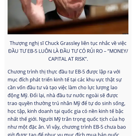
Thượng nghị sĩ Chuck Grassley liên tục nhắc về việc
ĐẦU TƯ EB-5 LUÔN LÀ ĐẦU TƯ CÓ RỦI RO – “MONEY/
CAPITAL AT RISK”.
Chương trình thị thực đầu tư EB-5 được lập ra với
mục đích phát triển kinh tế tại các khu vực thật sự
cần vốn đầu tư và tạo việc làm cho lực lượng lao
động Mỹ. Đổi lại, nhà đầu tư nước ngoài sẽ được
trao quyền thường trú nhân Mỹ để tự do sinh sống,
học tập, kinh doanh tại quốc gia có nền kinh tế bậc
nhất thế giới. Người Mỹ trân trọng quốc tịch của họ
như một đặc ân. Vì vậy, chương trình EB-5 chưa bao
giờ được tạo để phục vụ mục đích mua bán quốc