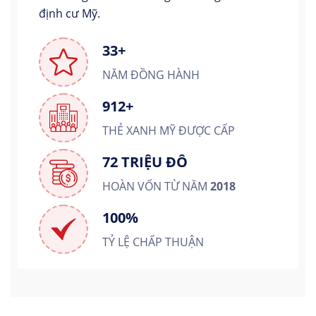
định cư Mỹ.
33+
NĂM ĐỒNG HÀNH
912+
THẺ XANH MỸ ĐƯỢC CẤP
72 TRIỆU ĐÔ
HOÀN VỐN TỪ NĂM
2018
100%
TỶ LỆ CHẤP THUẬN