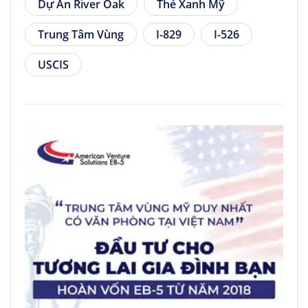
Dự Án River Oak
Thẻ Xanh Mỹ
Trung Tâm Vùng
I-829
I-526
USCIS