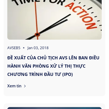
AVSEB5
Jan 03, 2018
ĐỀ XUẤT CỦA CHỦ TỊCH AVS LÊN BAN ĐIỀU
HÀNH VĂN PHÒNG XỬ LÝ THỊ THỰC
CHƯƠNG TRÌNH ĐẦU TƯ (IPO)
Xem tin