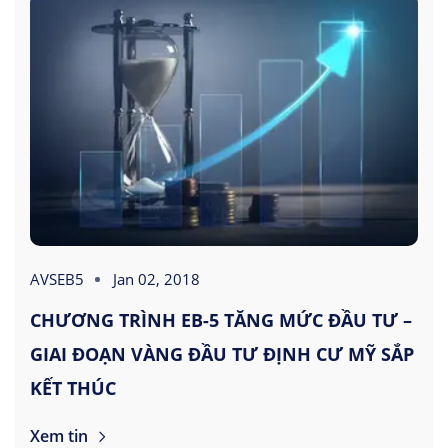
AVSEB5
Jan 02, 2018
CHƯƠNG TRÌNH EB-5 TĂNG MỨC ĐẦU TƯ –
GIAI ĐOẠN VÀNG ĐẦU TƯ ĐỊNH CƯ MỸ SẮP
KẾT THÚC
Xem tin