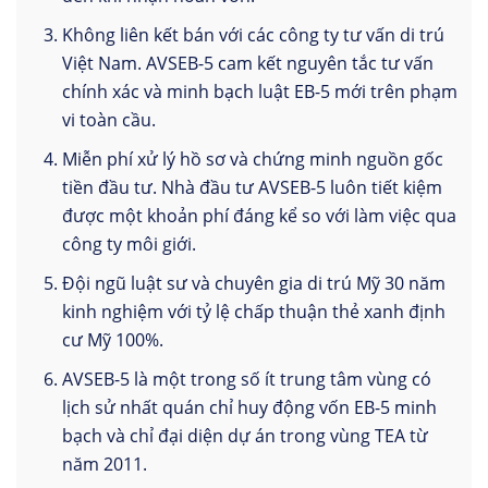
Không liên kết bán với các công ty tư vấn di trú
Việt Nam. AVSEB-5 cam kết nguyên tắc tư vấn
chính xác và minh bạch luật EB-5 mới trên phạm
vi toàn cầu.
Miễn phí xử lý hồ sơ và chứng minh nguồn gốc
tiền đầu tư. Nhà đầu tư AVSEB-5 luôn tiết kiệm
được một khoản phí đáng kể so với làm việc qua
công ty môi giới.
Đội ngũ luật sư và chuyên gia di trú Mỹ 30 năm
kinh nghiệm với tỷ lệ chấp thuận thẻ xanh định
cư Mỹ 100%.
AVSEB-5 là một trong số ít trung tâm vùng có
lịch sử nhất quán chỉ huy động vốn EB-5 minh
bạch và chỉ đại diện dự án trong vùng TEA từ
năm 2011.