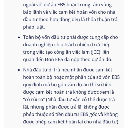
ngoài với dự án EB5 hoặc trung tâm vùng
bảo lãnh về việc cam kết hoàn vốn cho nhà
đầu tư theo hợp đồng đều là thỏa thuận trái
pháp luật.
Toàn bộ vốn đầu tư phải được cung cấp cho
doanh nghiệp chịu trách nhiệm trực tiếp
trong việc tạo công ăn việc làm (JCE) liên
quan đến Đơn EB5 đã nộp theo dự án đó.
Nhà đầu tư di trú nếu nhận được cam kết
hoàn toàn bộ hoặc một phần của số vốn EB5
quy định mà họ góp vào dự án thì số tiền
được cam kết hoàn trả không được xem là
“có rủi ro” (Nhà đầu tư vẫn có thể được trả
lãi, nhưng phần được trả lãi không được
phép thuộc số tiền đầu tư EB5 gốc và không
được phép cam kết hoàn lại cho nhà đầu tư).