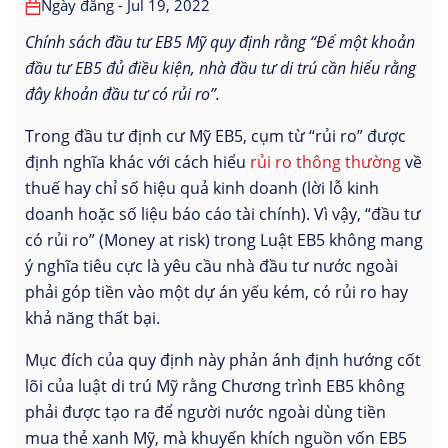
Ngày đăng - Jul 19, 2022
Chính sách đầu tư EB5 Mỹ quy định rằng “Để một khoản
đầu tư EB5 đủ điều kiện, nhà đầu tư di trú cần hiểu rằng
đây khoản đầu tư có rủi ro”.
Trong đầu tư định cư Mỹ EB5, cụm từ “rủi ro” được
định nghĩa khác với cách hiểu
rủi ro thông thường
về
thuế hay chỉ số hiệu quả kinh doanh
(lời lỗ kinh
doanh hoặc số liệu báo cáo tài chính). Vì vậy, “đầu tư
có rủi ro” (Money at risk) trong Luật EB5 không mang
ý nghĩa tiêu cực là yêu cầu nhà đầu tư nước ngoài
phải góp tiền vào một dự án yếu kém, có rủi ro hay
khả năng thất bại.
Mục đích của quy định này phản ánh định hướng cốt
lõi của luật di trú Mỹ rằng
Chương trình EB5 không
phải được tạo ra để người nước ngoài dùng tiền
mua thẻ xanh Mỹ
, mà khuyến khích nguồn vốn EB5