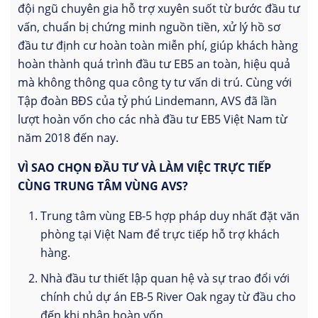
đội ngũ chuyên gia hỗ trợ xuyên suốt từ bước đầu tư
vấn, chuẩn bị chứng minh nguồn tiền, xử lý hồ sơ
đầu tư định cư hoàn toàn miễn phí, giúp khách hàng
hoàn thành quá trình đầu tư EB5 an toàn, hiệu quả
mà không thông qua công ty tư vấn di trú. Cùng với
Tập đoàn BĐS của tỷ phú Lindemann, AVS đã lần
lượt hoàn vốn cho các nhà đầu tư EB5 Việt Nam từ
năm 2018 đến nay.
VÌ SAO CHỌN ĐẦU TƯ VÀ LÀM VIỆC TRỰC TIẾP
CÙNG TRUNG TÂM VÙNG AVS?
Trung tâm vùng EB-5 hợp pháp duy nhất đặt văn
phòng tại Việt Nam để trực tiếp hỗ trợ khách
hàng.
Nhà đầu tư thiết lập quan hệ và sự trao đổi với
chính chủ dự án EB-5 River Oak ngay từ đầu cho
đến khi nhận hoàn vốn.