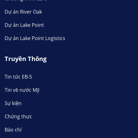
Dự án River Oak
Dự án Lake Point
Dự án Lake Point Logistics
Truyền Thông
Tin tức EB-5
Tin về nước Mỹ
Sự kiện
Chứng thực
Báo chí