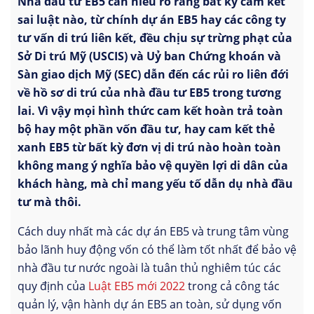
Nhà đầu tư EB5 cần hiểu rõ rằng bất kỳ cam kết
sai luật nào, từ chính dự án EB5 hay các công ty
tư vấn di trú liên kết, đều chịu sự trừng phạt của
Sở Di trú Mỹ (USCIS) và Uỷ ban Chứng khoán và
Sàn giao dịch Mỹ (SEC) dẫn đến các rủi ro liên đới
về hồ sơ di trú của nhà đầu tư EB5 trong tương
lai.
Vì vậy mọi hình thức cam kết hoàn trả toàn
bộ hay một phần vốn đầu tư, hay cam kết thẻ
xanh EB5 từ bất kỳ đơn vị di trú nào hoàn toàn
không mang ý nghĩa bảo vệ quyền lợi di dân của
khách hàng, mà chỉ mang yếu tố dẫn dụ nhà đầu
tư mà thôi.
Cách duy nhất mà các dự án EB5 và trung tâm vùng
bảo lãnh huy động vốn có thể làm tốt nhất để bảo vệ
nhà đầu tư nước ngoài là tuân thủ nghiêm túc các
quy định của
Luật EB5 mới 2022
trong cả công tác
quản lý, vận hành dự án EB5 an toàn, sử dụng vốn