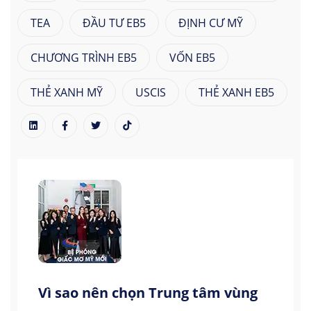
TEA
ĐẦU TƯ EB5
ĐỊNH CƯ MỸ
CHƯƠNG TRÌNH EB5
VỐN EB5
THẺ XANH MỸ
USCIS
THẺ XANH EB5
Vì sao nên chọn Trung tâm vùng