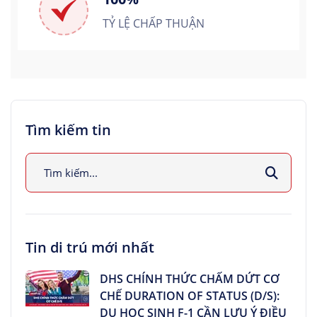
TỶ LỆ CHẤP THUẬN
Tìm kiếm tin
Tin di trú mới nhất
DHS CHÍNH THỨC CHẤM DỨT CƠ
CHẾ DURATION OF STATUS (D/S):
DU HỌC SINH F-1 CẦN LƯU Ý ĐIỀU