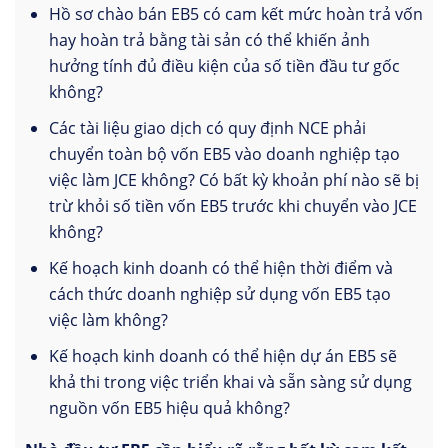
Hồ sơ chào bán EB5 có cam kết mức hoàn trả vốn
hay hoàn trả bằng tài sản có thể khiến ảnh
hưởng tính đủ điều kiện của số tiền đầu tư gốc
không?
Các tài liệu giao dịch có quy định NCE phải
chuyển toàn bộ vốn EB5 vào doanh nghiệp tạo
việc làm JCE không? Có bất kỳ khoản phí nào sẽ bị
trừ khỏi số tiền vốn EB5 trước khi chuyển vào JCE
không?
Kế hoạch kinh doanh có thể hiện thời điểm và
cách thức doanh nghiệp sử dụng vốn EB5 tạo
việc làm không?
Kế hoạch kinh doanh có thể hiện dự án EB5 sẽ
khả thi trong việc triển khai và sẵn sàng sử dụng
nguồn vốn EB5 hiệu quả không?