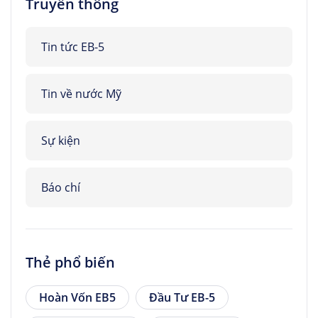
Truyền thông
Tin tức EB-5
Tin về nước Mỹ
Sự kiện
Báo chí
Thẻ phổ biến
Hoàn Vốn EB5
Đầu Tư EB-5