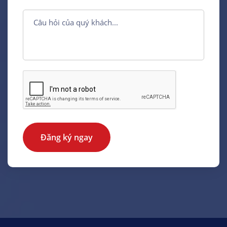
Đăng ký ngay