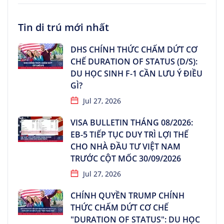
Tin di trú mới nhất
DHS CHÍNH THỨC CHẤM DỨT CƠ
CHẾ DURATION OF STATUS (D/S):
DU HỌC SINH F-1 CẦN LƯU Ý ĐIỀU
GÌ?
Jul 27, 2026
VISA BULLETIN THÁNG 08/2026:
EB-5 TIẾP TỤC DUY TRÌ LỢI THẾ
CHO NHÀ ĐẦU TƯ VIỆT NAM
TRƯỚC CỘT MỐC 30/09/2026
Jul 27, 2026
CHÍNH QUYỀN TRUMP CHÍNH
THỨC CHẤM DỨT CƠ CHẾ
"DURATION OF STATUS": DU HỌC