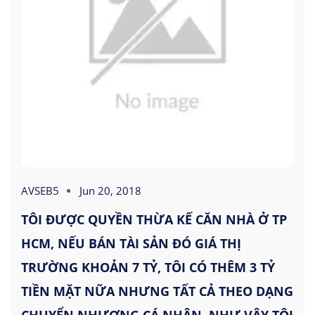
AVSEB5
Jun 20, 2018
TÔI ĐƯỢC QUYỀN THỪA KẾ CĂN NHÀ Ở TP
HCM, NẾU BÁN TÀI SẢN ĐÓ GIÁ THỊ
TRƯỜNG KHOẢN 7 TỶ, TÔI CÓ THÊM 3 TỶ
TIỀN MẶT NỮA NHƯNG TẤT CẢ THEO DẠNG
CHUYỂN NHƯỢNG CÁ NHÂN, NHƯ VẬY TÔI