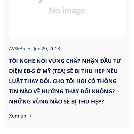
AVSEB5
Jun 20, 2018
TÔI NGHE NÓI VÙNG CHẤP NHẬN ĐẦU TƯ
DIỆN EB-5 Ở MỸ (TEA) SẼ BỊ THU HẸP NẾU
LUẬT THAY ĐỔI. CHO TÔI HỎI CÓ THÔNG
TIN NÀO VỀ HƯỚNG THAY ĐỔI KHÔNG?
NHỮNG VÙNG NÀO SẼ BỊ THU HẸP?
Xem tin