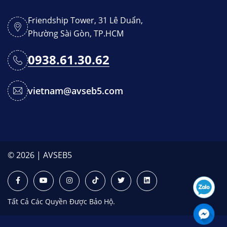
Friendship Tower, 31 Lê Duẩn,
Phường Sài Gòn, TP.HCM
0938.61.30.62
vietnam@avseb5.com
© 2026 | AVSEB5
Tất Cả Các Quyền Được Bảo Hộ.