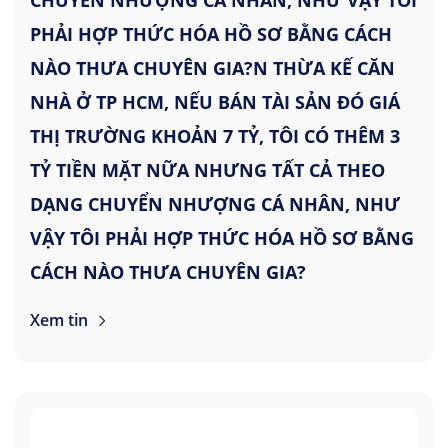
PHẢI HỢP THỨC HÓA HỒ SƠ BẰNG CÁCH
NÀO THƯA CHUYÊN GIA?N THỪA KẾ CĂN
NHÀ Ở TP HCM, NẾU BÁN TÀI SẢN ĐÓ GIÁ
THỊ TRƯỜNG KHOẢN 7 TỶ, TÔI CÓ THÊM 3
TỶ TIỀN MẶT NỮA NHƯNG TẤT CẢ THEO
DẠNG CHUYỂN NHƯỢNG CÁ NHÂN, NHƯ
VẬY TÔI PHẢI HỢP THỨC HÓA HỒ SƠ BẰNG
CÁCH NÀO THƯA CHUYÊN GIA?
Xem tin