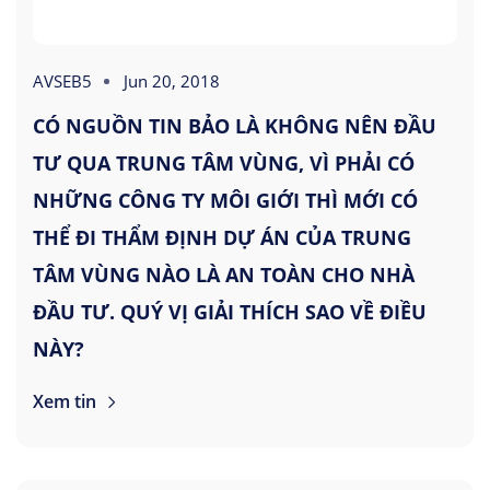
AVSEB5
Jun 20, 2018
CÓ NGUỒN TIN BẢO LÀ KHÔNG NÊN ĐẦU
TƯ QUA TRUNG TÂM VÙNG, VÌ PHẢI CÓ
NHỮNG CÔNG TY MÔI GIỚI THÌ MỚI CÓ
THỂ ĐI THẨM ĐỊNH DỰ ÁN CỦA TRUNG
TÂM VÙNG NÀO LÀ AN TOÀN CHO NHÀ
ĐẦU TƯ. QUÝ VỊ GIẢI THÍCH SAO VỀ ĐIỀU
NÀY?
Xem tin