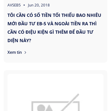
AVSEB5
Jun 20, 2018
TÔI CẦN CÓ SỐ TIỀN TỐI THIỂU BAO NHIÊU
MỚI ĐẦU TƯ EB-5 VÀ NGOÀI TIỀN RA THÌ
CẦN CÓ ĐIỆU KIỆN GÌ THÊM ĐỂ ĐẦU TƯ
DIỆN NÀY?
Xem tin