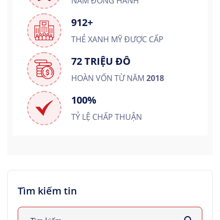
NĂM ĐỒNG HÀNH
912+
THẺ XANH MỸ ĐƯỢC CẤP
72 TRIỆU ĐÔ
HOÀN VỐN TỪ NĂM
2018
100%
TỶ LỆ CHẤP THUẬN
Tìm kiếm tin