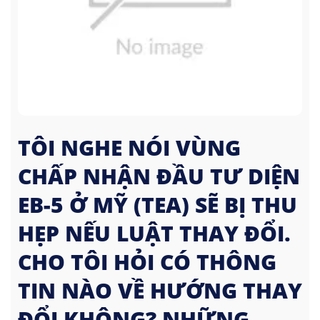
TÔI NGHE NÓI VÙNG
CHẤP NHẬN ĐẦU TƯ DIỆN
EB-5 Ở MỸ (TEA) SẼ BỊ THU
HẸP NẾU LUẬT THAY ĐỔI.
CHO TÔI HỎI CÓ THÔNG
TIN NÀO VỀ HƯỚNG THAY
ĐỔI KHÔNG? NHỮNG