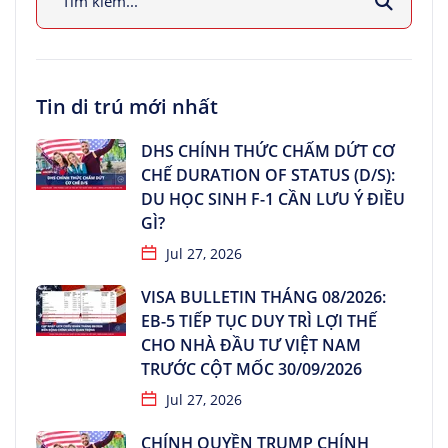
Tin di trú mới nhất
DHS CHÍNH THỨC CHẤM DỨT CƠ
CHẾ DURATION OF STATUS (D/S):
DU HỌC SINH F-1 CẦN LƯU Ý ĐIỀU
GÌ?
Jul 27, 2026
VISA BULLETIN THÁNG 08/2026:
EB-5 TIẾP TỤC DUY TRÌ LỢI THẾ
CHO NHÀ ĐẦU TƯ VIỆT NAM
TRƯỚC CỘT MỐC 30/09/2026
Jul 27, 2026
CHÍNH QUYỀN TRUMP CHÍNH