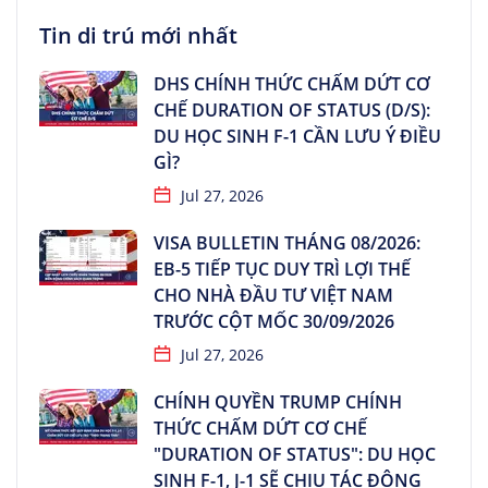
Tin di trú mới nhất
DHS CHÍNH THỨC CHẤM DỨT CƠ
CHẾ DURATION OF STATUS (D/S):
DU HỌC SINH F-1 CẦN LƯU Ý ĐIỀU
GÌ?
Jul 27, 2026
VISA BULLETIN THÁNG 08/2026:
EB-5 TIẾP TỤC DUY TRÌ LỢI THẾ
CHO NHÀ ĐẦU TƯ VIỆT NAM
TRƯỚC CỘT MỐC 30/09/2026
Jul 27, 2026
CHÍNH QUYỀN TRUMP CHÍNH
THỨC CHẤM DỨT CƠ CHẾ
"DURATION OF STATUS": DU HỌC
SINH F-1, J-1 SẼ CHỊU TÁC ĐỘNG