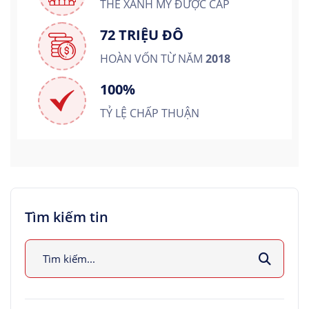
THẺ XANH MỸ ĐƯỢC CẤP
72 TRIỆU ĐÔ
HOÀN VỐN TỪ NĂM
2018
100%
TỶ LỆ CHẤP THUẬN
Tìm kiếm tin