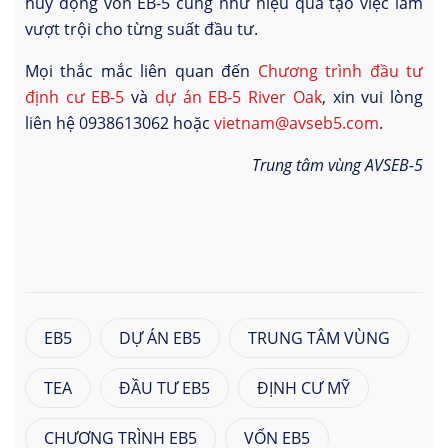
huy động vốn EB-5 cũng như hiệu quả tạo việc làm
vượt trội cho từng suất đầu tư.
Mọi thắc mắc liên quan đến
Chương trình đầu tư
định cư EB-5
và
dự án EB-5 River Oak
, xin vui lòng
liên hệ 0938613062 hoặc
vietnam@avseb5.com
.
Trung tâm vùng AVSEB-5
EB5
DỰ ÁN EB5
TRUNG TÂM VÙNG
TEA
ĐẦU TƯ EB5
ĐỊNH CƯ MỸ
CHƯƠNG TRÌNH EB5
VỐN EB5