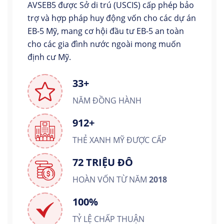
AVSEB5 được Sở di trú (USCIS) cấp phép bảo
trợ và hợp pháp huy động vốn cho các dự án
EB-5 Mỹ, mang cơ hội đầu tư EB-5 an toàn
cho các gia đình nước ngoài mong muốn
định cư Mỹ.
33+
NĂM ĐỒNG HÀNH
912+
THẺ XANH MỸ ĐƯỢC CẤP
72 TRIỆU ĐÔ
HOÀN VỐN TỪ NĂM
2018
100%
TỶ LỆ CHẤP THUẬN