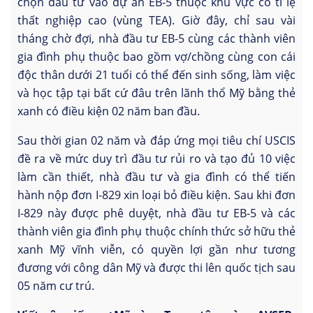
chọn đầu tư vào dự án EB-5 thuộc khu vực có tỉ lệ
thất nghiệp cao (vùng TEA). Giờ đây, chỉ sau vài
tháng chờ đợi, nhà đầu tư EB-5 cùng các thành viên
gia đình phụ thuộc bao gồm vợ/chồng cùng con cái
độc thân dưới 21 tuổi có thể đến sinh sống, làm việc
và học tập tại bất cứ đâu trên lãnh thổ Mỹ bằng thẻ
xanh có điều kiện 02 năm ban đầu.
Sau thời gian 02 năm và đáp ứng mọi tiêu chí USCIS
đề ra về mức duy trì đầu tư rủi ro và tạo đủ 10 việc
làm cần thiết, nhà đầu tư và gia đình có thể tiến
hành nộp đơn I-829 xin loại bỏ điều kiện. Sau khi đơn
I-829 này được phê duyệt, nhà đầu tư EB-5 và các
thành viên gia đình phụ thuộc chính thức sở hữu thẻ
xanh Mỹ vĩnh viễn, có quyền lợi gần như tương
đương với công dân Mỹ và được thi lên quốc tịch sau
05 năm cư trú.