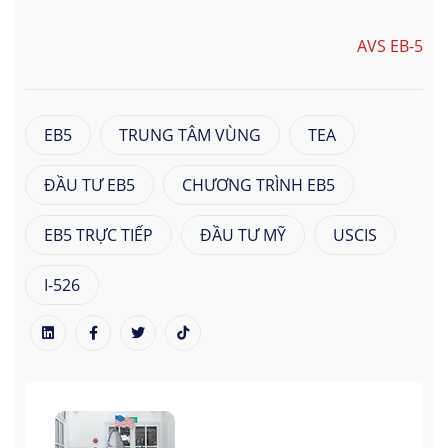
AVS EB-5
EB5
TRUNG TÂM VÙNG
TEA
ĐẦU TƯ EB5
CHƯƠNG TRÌNH EB5
EB5 TRỰC TIẾP
ĐẦU TƯ MỸ
USCIS
I-526