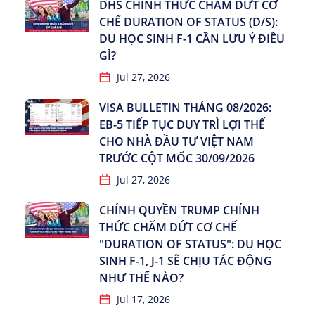
DHS CHÍNH THỨC CHẤM DỨT CƠ
CHẾ DURATION OF STATUS (D/S):
DU HỌC SINH F-1 CẦN LƯU Ý ĐIỀU
GÌ?
Jul 27, 2026
VISA BULLETIN THÁNG 08/2026:
EB-5 TIẾP TỤC DUY TRÌ LỢI THẾ
CHO NHÀ ĐẦU TƯ VIỆT NAM
TRƯỚC CỘT MỐC 30/09/2026
Jul 27, 2026
CHÍNH QUYỀN TRUMP CHÍNH
THỨC CHẤM DỨT CƠ CHẾ
"DURATION OF STATUS": DU HỌC
SINH F-1, J-1 SẼ CHỊU TÁC ĐỘNG
NHƯ THẾ NÀO?
Jul 17, 2026