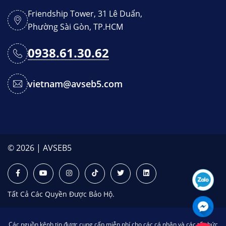
Friendship Tower, 31 Lê Duẩn,
Phường Sài Gòn, TP.HCM
0938.61.30.62
vietnam@avseb5.com
© 2026 | AVSEB5
Tất Cả Các Quyền Được Bảo Hộ.
Các nguồn kênh tin được cung cấp miễn phí cho các cá nhân và các tổ chức