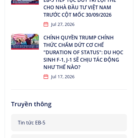
EB-5 TIẾP TỤC DUY TRÌ LỢI THẾ
CHO NHÀ ĐẦU TƯ VIỆT NAM
TRƯỚC CỘT MỐC 30/09/2026
Jul 27, 2026
CHÍNH QUYỀN TRUMP CHÍNH
THỨC CHẤM DỨT CƠ CHẾ
"DURATION OF STATUS": DU HỌC
SINH F-1, J-1 SẼ CHỊU TÁC ĐỘNG
NHƯ THẾ NÀO?
Jul 17, 2026
Truyền thông
Tin tức EB-5