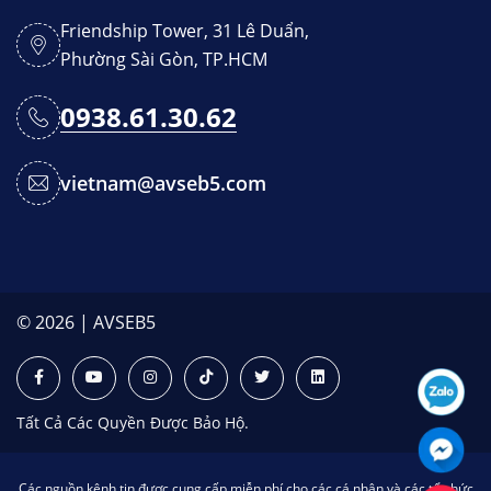
Friendship Tower, 31 Lê Duẩn,
Phường Sài Gòn, TP.HCM
0938.61.30.62
vietnam@avseb5.com
© 2026 | AVSEB5
Tất Cả Các Quyền Được Bảo Hộ.
Các nguồn kênh tin được cung cấp miễn phí cho các cá nhân và các tổ chức