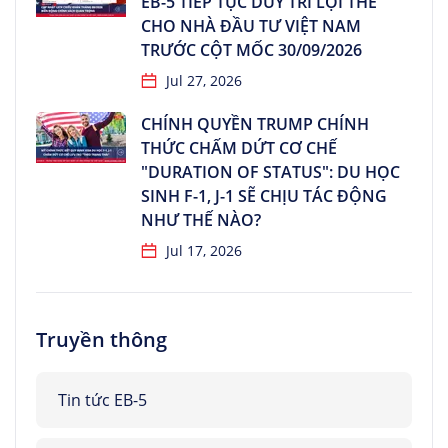
EB-5 TIẾP TỤC DUY TRÌ LỢI THẾ
CHO NHÀ ĐẦU TƯ VIỆT NAM
TRƯỚC CỘT MỐC 30/09/2026
Jul 27, 2026
CHÍNH QUYỀN TRUMP CHÍNH
THỨC CHẤM DỨT CƠ CHẾ
"DURATION OF STATUS": DU HỌC
SINH F-1, J-1 SẼ CHỊU TÁC ĐỘNG
NHƯ THẾ NÀO?
Jul 17, 2026
Truyền thông
Tin tức EB-5