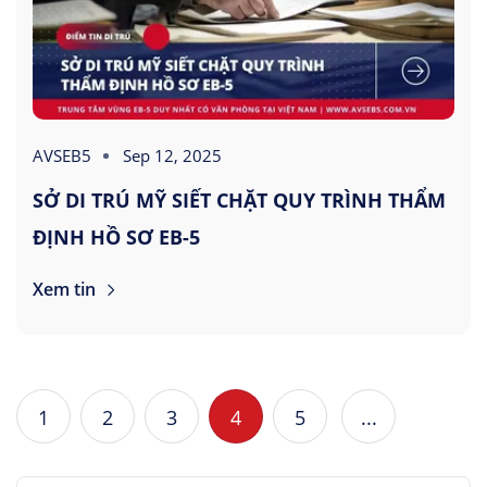
AVSEB5
Sep 12, 2025
SỞ DI TRÚ MỸ SIẾT CHẶT QUY TRÌNH THẨM
ĐỊNH HỒ SƠ EB-5
Xem tin
1
2
3
4
5
...