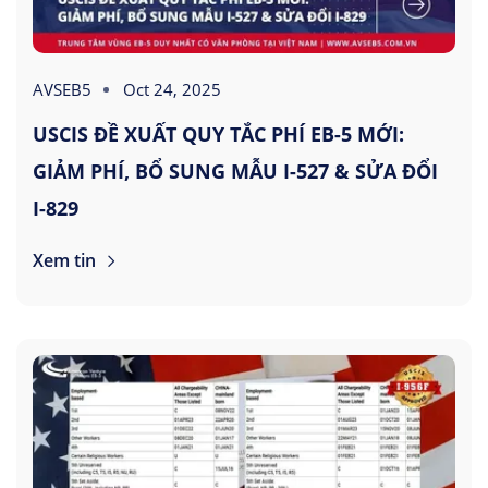
AVSEB5
Oct 24, 2025
USCIS ĐỀ XUẤT QUY TẮC PHÍ EB-5 MỚI:
GIẢM PHÍ, BỔ SUNG MẪU I-527 & SỬA ĐỔI
I-829
Xem tin