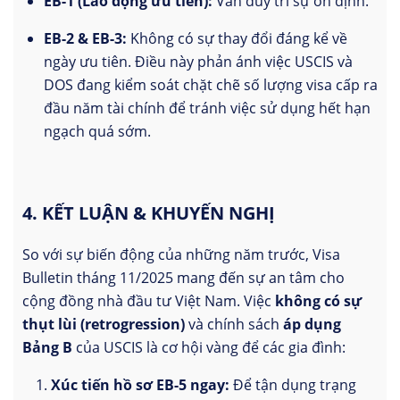
EB-1 (Lao động ưu tiên):
Vẫn duy trì sự ổn định.
EB-2 & EB-3:
Không có sự thay đổi đáng kể về
ngày ưu tiên. Điều này phản ánh việc USCIS và
DOS đang kiểm soát chặt chẽ số lượng visa cấp ra
đầu năm tài chính để tránh việc sử dụng hết hạn
ngạch quá sớm.
4. KẾT LUẬN & KHUYẾN NGHỊ
So với sự biến động của những năm trước, Visa
Bulletin tháng 11/2025 mang đến sự an tâm cho
cộng đồng nhà đầu tư Việt Nam. Việc
không có sự
thụt lùi (retrogression)
và chính sách
áp dụng
Bảng B
của USCIS là cơ hội vàng để các gia đình:
Xúc tiến hồ sơ EB-5 ngay:
Để tận dụng trạng