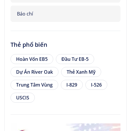
Báo chí
Thẻ phổ biến
Hoàn Vốn EB5
Đầu Tư EB-5
Dự Án River Oak
Thẻ Xanh Mỹ
Trung Tâm Vùng
I-829
I-526
USCIS