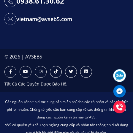
0938.61.30.62
vietnam@avseb5.com
© 2026 | AVSEB5
Tất Cả Các Quyền Được Bảo Hộ.
Các nguồn kênh tin được cung cấp miễn phí cho các cá nhân và các tổ chức
phi lợi nhuận. Chúng tôi yêu cầu bạn cung cấp rõ các thông tin khi bạn sử
dụng các nguồn kênh tin này từ AVS.
AVS có quyền yêu cầu bạn ngừng cung cấp và phân tán thông tin dưới dạng
này ở bất kỳ thời điểm nào và với bất kỳ lý do nào.