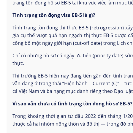
trạng tồn đọng hồ sơ EB-5 tại khu vực việc làm mục ti
Tình trạng tồn đọng visa EB-5 là gì?
Tình trạng tồn đọng thị thực EB-5 (retrogression) x
gia cụ thể vượt quá hạn ngạch thị thực EB-5 được cấ
công bố một ngày giới hạn (cut-off date) trong Lịch c
Chỉ có những hồ sơ có ngày ưu tiên (priority date) sớm 
thực.
Thị trường EB-5 hiện nay đang tiến gần đến tình trạ
vẫn đang ở trạng thái “Hiện hành – Current (C)” – tứ
cả Việt Nam và ba hạng mục dành riêng theo Đạo luật 
Vì sao vẫn chưa có tình trạng tồn đọng hồ sơ EB-5?
Trong khoảng thời gian từ đầu 2022 đến tháng 1/20
thuộc cả hai nhóm nông thôn và đô thị — trong đó p