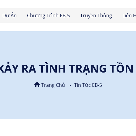
Dự Án
Chương Trình EB-5
Truyền Thông
Liên 
XẢY RA TÌNH TRẠNG TỒN
Trang Chủ
Tin Tức EB-5