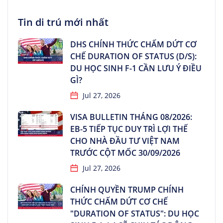
Tin di trú mới nhất
DHS CHÍNH THỨC CHẤM DỨT CƠ
CHẾ DURATION OF STATUS (D/S):
DU HỌC SINH F-1 CẦN LƯU Ý ĐIỀU
GÌ?
Jul 27, 2026
VISA BULLETIN THÁNG 08/2026:
EB-5 TIẾP TỤC DUY TRÌ LỢI THẾ
CHO NHÀ ĐẦU TƯ VIỆT NAM
TRƯỚC CỘT MỐC 30/09/2026
Jul 27, 2026
CHÍNH QUYỀN TRUMP CHÍNH
THỨC CHẤM DỨT CƠ CHẾ
"DURATION OF STATUS": DU HỌC