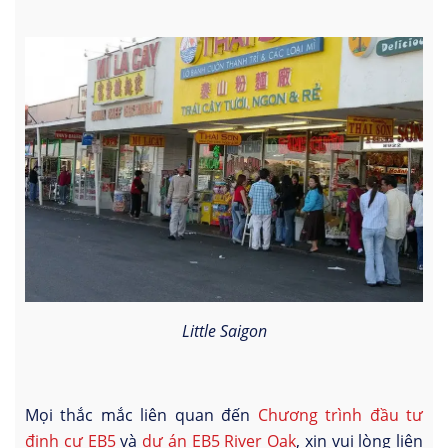
Little Saigon
Mọi thắc mắc liên quan đến
Chương trình đầu tư
định cư EB5
và
dự án EB5 River Oak
, xin vui lòng liên