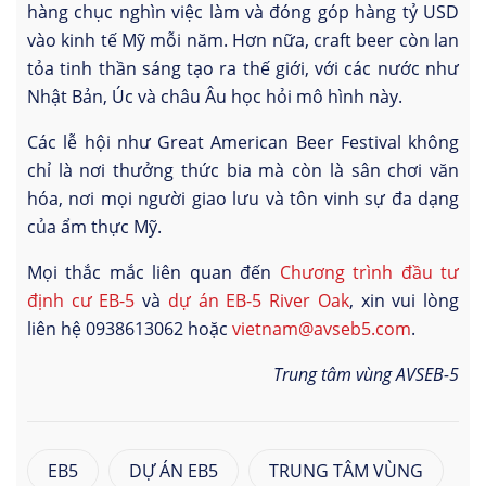
hàng chục nghìn việc làm và đóng góp hàng tỷ USD
vào kinh tế Mỹ mỗi năm. Hơn nữa, craft beer còn lan
tỏa tinh thần sáng tạo ra thế giới, với các nước như
Nhật Bản, Úc và châu Âu học hỏi mô hình này.
Các lễ hội như Great American Beer Festival không
chỉ là nơi thưởng thức bia mà còn là sân chơi văn
hóa, nơi mọi người giao lưu và tôn vinh sự đa dạng
của ẩm thực Mỹ.
Mọi thắc mắc liên quan đến
Chương trình đầu tư
định cư EB-5
và
dự án EB-5 River Oak
, xin vui lòng
liên hệ 0938613062 hoặc
vietnam@avseb5.com
.
Trung tâm vùng AVSEB-5
EB5
DỰ ÁN EB5
TRUNG TÂM VÙNG