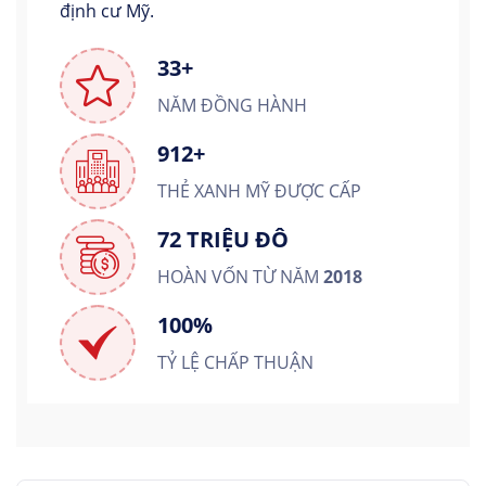
định cư Mỹ.
33+
NĂM ĐỒNG HÀNH
912+
THẺ XANH MỸ ĐƯỢC CẤP
72 TRIỆU ĐÔ
HOÀN VỐN TỪ NĂM
2018
100%
TỶ LỆ CHẤP THUẬN