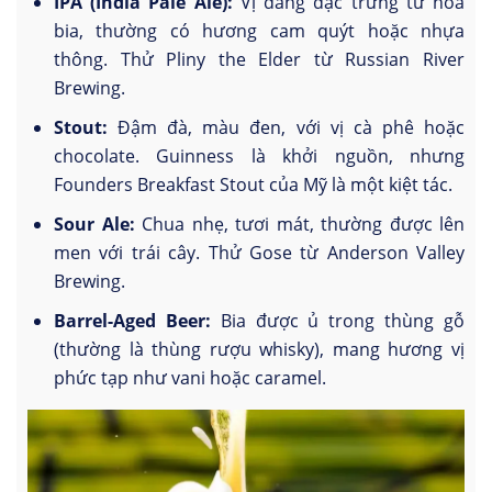
IPA (India Pale Ale):
Vị đắng đặc trưng từ hoa
bia, thường có hương cam quýt hoặc nhựa
thông. Thử Pliny the Elder từ Russian River
Brewing.
Stout:
Đậm đà, màu đen, với vị cà phê hoặc
chocolate. Guinness là khởi nguồn, nhưng
Founders Breakfast Stout của Mỹ là một kiệt tác.
Sour Ale:
Chua nhẹ, tươi mát, thường được lên
men với trái cây. Thử Gose từ Anderson Valley
Brewing.
Barrel-Aged Beer:
Bia được ủ trong thùng gỗ
(thường là thùng rượu whisky), mang hương vị
phức tạp như vani hoặc caramel.