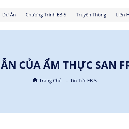
Dự Án
Chương Trình EB-5
Truyền Thông
Liên 
DẪN CỦA ẨM THỰC SAN F
Trang Chủ
Tin Tức EB-5