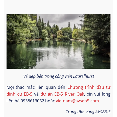
Vẻ đẹp bên trong công viên Laurelhurst
Mọi thắc mắc liên quan đến
Chương trình đầu tư
định cư EB-5
và
dự án EB-5 River Oak
, xin vui lòng
liên hệ 0938613062 hoặc
vietnam@avseb5.com
.
Trung tâm vùng AVSEB-5