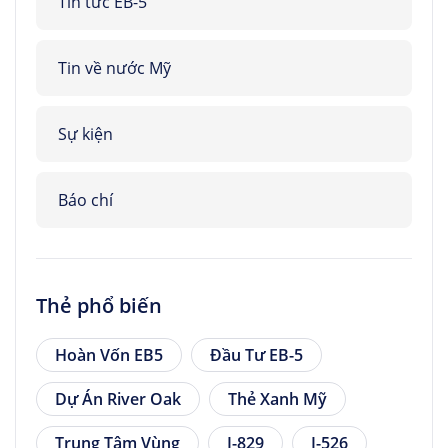
Tin tức EB-5
Tin về nước Mỹ
Sự kiện
Báo chí
Thẻ phổ biến
Hoàn Vốn EB5
Đầu Tư EB-5
Dự Án River Oak
Thẻ Xanh Mỹ
Trung Tâm Vùng
I-829
I-526