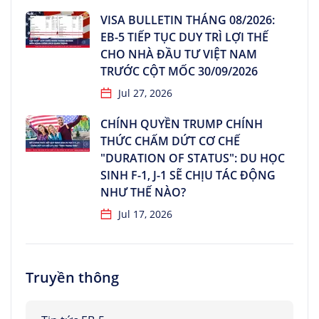
VISA BULLETIN THÁNG 08/2026:
EB-5 TIẾP TỤC DUY TRÌ LỢI THẾ
CHO NHÀ ĐẦU TƯ VIỆT NAM
TRƯỚC CỘT MỐC 30/09/2026
Jul 27, 2026
CHÍNH QUYỀN TRUMP CHÍNH
THỨC CHẤM DỨT CƠ CHẾ
"DURATION OF STATUS": DU HỌC
SINH F-1, J-1 SẼ CHỊU TÁC ĐỘNG
NHƯ THẾ NÀO?
Jul 17, 2026
Truyền thông