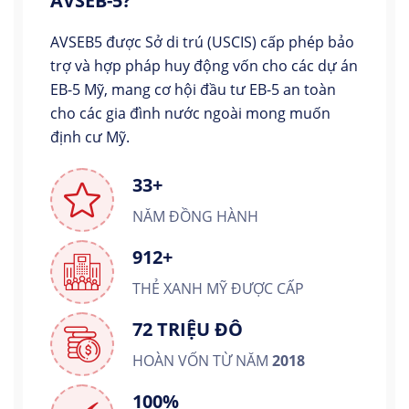
AVSEB-5?
AVSEB5 được Sở di trú (USCIS) cấp phép bảo
trợ và hợp pháp huy động vốn cho các dự án
EB-5 Mỹ, mang cơ hội đầu tư EB-5 an toàn
cho các gia đình nước ngoài mong muốn
định cư Mỹ.
33+
NĂM ĐỒNG HÀNH
912+
THẺ XANH MỸ ĐƯỢC CẤP
72 TRIỆU ĐÔ
HOÀN VỐN TỪ NĂM
2018
100%