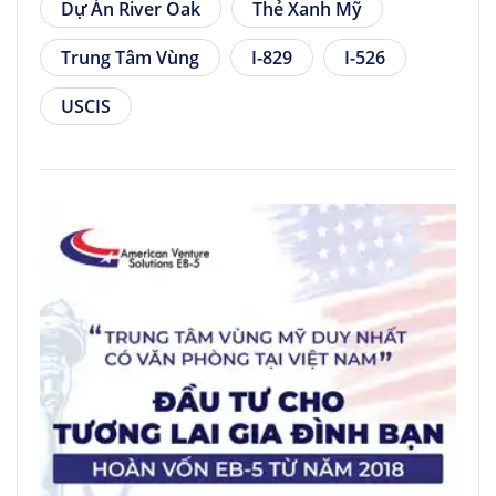
Dự Án River Oak
Thẻ Xanh Mỹ
Trung Tâm Vùng
I-829
I-526
USCIS