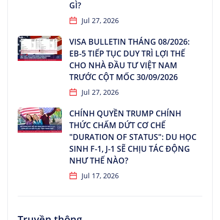
GÌ?
Jul 27, 2026
VISA BULLETIN THÁNG 08/2026:
EB-5 TIẾP TỤC DUY TRÌ LỢI THẾ
CHO NHÀ ĐẦU TƯ VIỆT NAM
TRƯỚC CỘT MỐC 30/09/2026
Jul 27, 2026
CHÍNH QUYỀN TRUMP CHÍNH
THỨC CHẤM DỨT CƠ CHẾ
"DURATION OF STATUS": DU HỌC
SINH F-1, J-1 SẼ CHỊU TÁC ĐỘNG
NHƯ THẾ NÀO?
Jul 17, 2026
Truyền thông