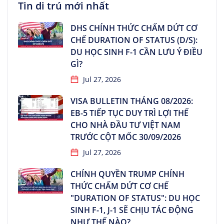
Tin di trú mới nhất
DHS CHÍNH THỨC CHẤM DỨT CƠ
CHẾ DURATION OF STATUS (D/S):
DU HỌC SINH F-1 CẦN LƯU Ý ĐIỀU
GÌ?
Jul 27, 2026
VISA BULLETIN THÁNG 08/2026:
EB-5 TIẾP TỤC DUY TRÌ LỢI THẾ
CHO NHÀ ĐẦU TƯ VIỆT NAM
TRƯỚC CỘT MỐC 30/09/2026
Jul 27, 2026
CHÍNH QUYỀN TRUMP CHÍNH
THỨC CHẤM DỨT CƠ CHẾ
"DURATION OF STATUS": DU HỌC
SINH F-1, J-1 SẼ CHỊU TÁC ĐỘNG
NHƯ THẾ NÀO?