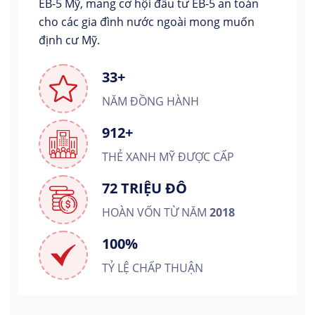
EB-5 Mỹ, mang cơ hội đầu tư EB-5 an toàn
cho các gia đình nước ngoài mong muốn
định cư Mỹ.
33+
NĂM ĐỒNG HÀNH
912+
THẺ XANH MỸ ĐƯỢC CẤP
72 TRIỆU ĐÔ
HOÀN VỐN TỪ NĂM
2018
100%
TỶ LỆ CHẤP THUẬN