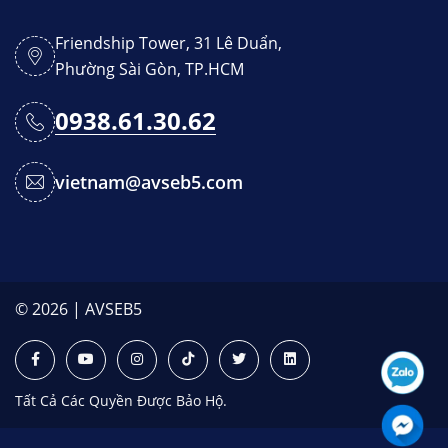
Friendship Tower, 31 Lê Duẩn,
Phường Sài Gòn, TP.HCM
0938.61.30.62
vietnam@avseb5.com
© 2026 | AVSEB5
Tất Cả Các Quyền Được Bảo Hộ.