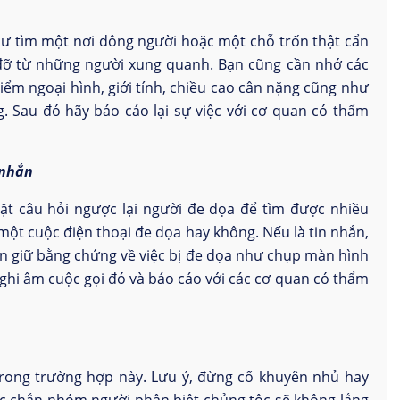
hư tìm một nơi đông người hoặc một chỗ trốn thật cẩn
p đỡ từ những người xung quanh. Bạn cũng cần nhớ các
ểm ngoại hình, giới tính, chiều cao cân nặng cũng như
. Sau đó hãy báo cáo lại sự việc với cơ quan có thẩm
 nhắn
 đặt câu hỏi ngược lại người đe dọa để tìm được nhiều
 một cuộc điện thoại đe dọa hay không. Nếu là tin nhắn,
ần giữ bằng chứng về việc bị đe dọa như chụp màn hình
ặc ghi âm cuộc gọi đó và báo cáo với các cơ quan có thẩm
rong trường hợp này. Lưu ý, đừng cố khuyên nhủ hay