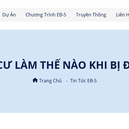
Dự Án
Chương Trình EB-5
Truyền Thông
Liên 
Ư LÀM THẾ NÀO KHI BỊ Đ
Trang Chủ
Tin Tức EB-5