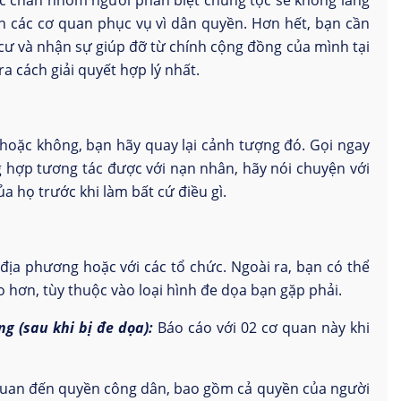
hắc chắn nhóm người phân biệt chủng tộc sẽ không lắng
ến các cơ quan phục vụ vì dân quyền. Hơn hết, bạn cần
ư và nhận sự giúp đỡ từ chính cộng đồng của mình tại
a cách giải quyết hợp lý nhất.
hoặc không, bạn hãy quay lại cảnh tượng đó. Gọi ngay
hợp tương tác được với nạn nhân, hãy nói chuyện với
a họ trước khi làm bất cứ điều gì.
 địa phương hoặc với các tổ chức. Ngoài ra, bạn có thể
hơn, tùy thuộc vào loại hình đe dọa bạn gặp phải.
g (sau khi bị đe dọa):
Báo cáo với 02 cơ quan này khi
.
 quan đến quyền công dân, bao gồm cả quyền của người