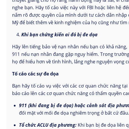
thuyết giảng cho họ rằng hành động này là sai, vì c
nghe bạn. Hãy tố cáo việc này với FBI hoặc liên hệ đ
nắm rõ được quyền của mình dưới tư cách dân nhập c
Mỹ để biết thêm về kinh nghiệm của họ cũng như tìm r
Khi bạn chứng kiến ai đó bị đe dọa
Hãy lên tiếng bảo vệ nạn nhân nếu bạn có khả năng, 
911 nếu nạn nhân đang gặp nguy hiểm. Trong trường 
họ để hiểu hơn về tình hình, lắng nghe nguyện vọng củ
Tố cáo các sự đe dọa
Bạn hãy tố cáo vụ việc với các cơ quan chức năng tại
báo cáo lên các cơ quan chức năng có thẩm quyền cao 
911 (khi đang bị đe dọa) hoặc cảnh sát địa phươn
đối mặt với mối đe dọa nghiêm trọng ở bất cứ đâu
Tổ chức ACLU địa phương:
Khi bạn bị đe dọa liên