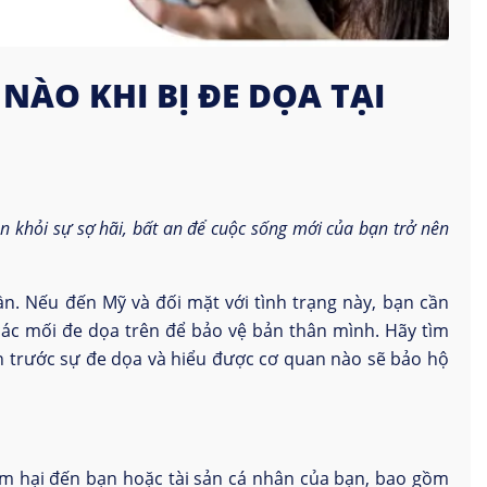
NÀO KHI BỊ ĐE DỌA TẠI
n khỏi sự sợ hãi, bất an để cuộc sống mới của bạn trở nên
ần. Nếu đến Mỹ và đối mặt với tình trạng này, bạn cần
các mối đe dọa trên để bảo vệ bản thân mình. Hãy tìm
n trước sự đe dọa và hiểu được cơ quan nào sẽ bảo hộ
làm hại đến bạn hoặc tài sản cá nhân của bạn, bao gồm