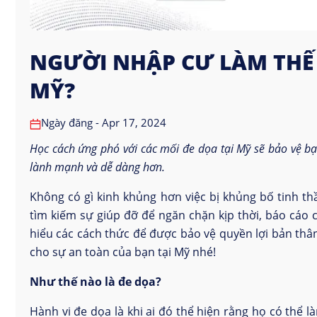
NGƯỜI NHẬP CƯ LÀM THẾ 
MỸ?
Ngày đăng - Apr 17, 2024
Học cách ứng phó với các mối đe dọa tại Mỹ sẽ bảo vệ bạ
lành mạnh và dễ dàng hơn.
Không có gì kinh khủng hơn việc bị khủng bố tinh th
tìm kiếm sự giúp đỡ để ngăn chặn kịp thời, báo cáo 
hiểu các cách thức để được bảo vệ quyền lợi bản thâ
cho sự an toàn của bạn tại Mỹ nhé!
Như thế nào là đe dọa?
Hành vi đe dọa là khi ai đó thể hiện rằng họ có thể 