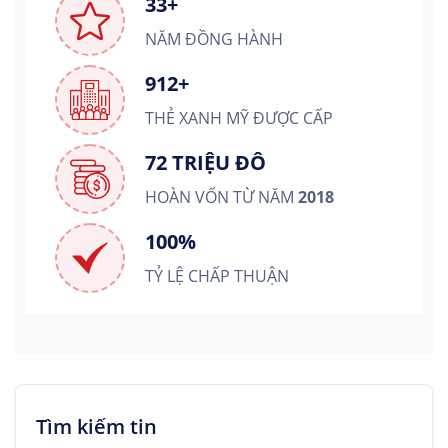
33+
NĂM ĐỒNG HÀNH
912+
THẺ XANH MỸ ĐƯỢC CẤP
72 TRIỆU ĐÔ
HOÀN VỐN TỪ NĂM
2018
100%
TỶ LỆ CHẤP THUẬN
Tìm kiếm tin