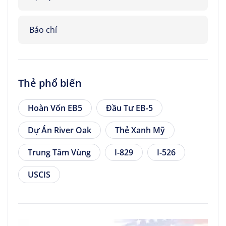
Báo chí
Thẻ phổ biến
Hoàn Vốn EB5
Đầu Tư EB-5
Dự Án River Oak
Thẻ Xanh Mỹ
Trung Tâm Vùng
I-829
I-526
USCIS