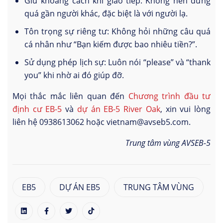
Giữ khoảng cách khi giao tiếp: Không nên đứng
quá gần người khác, đặc biệt là với người lạ.
Tôn trọng sự riêng tư: Không hỏi những câu quá
cá nhân như “Bạn kiếm được bao nhiêu tiền?”.
Sử dụng phép lịch sự: Luôn nói “please” và “thank
you” khi nhờ ai đó giúp đỡ.
Mọi thắc mắc liên quan đến
Chương trình đầu tư
định cư EB-5
và
dự án EB-5 River Oak
, xin vui lòng
liên hệ 0938613062 hoặc vietnam@avseb5.com.
Trung tâm vùng AVSEB-5
EB5
DỰ ÁN EB5
TRUNG TÂM VÙNG