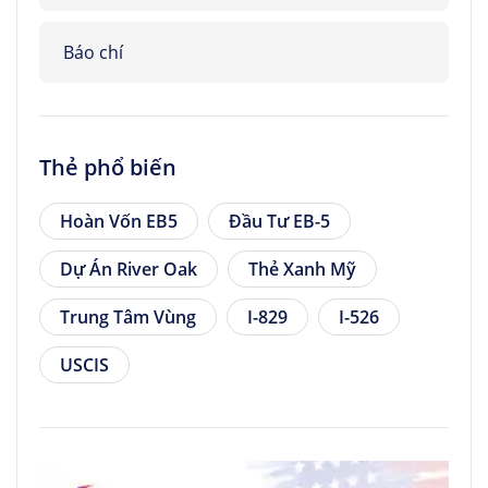
Báo chí
Thẻ phổ biến
Hoàn Vốn EB5
Đầu Tư EB-5
Dự Án River Oak
Thẻ Xanh Mỹ
Trung Tâm Vùng
I-829
I-526
USCIS