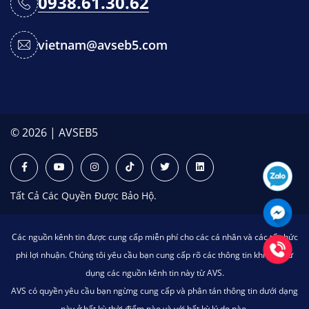
0938.61.30.62
vietnam@avseb5.com
© 2026 | AVSEB5
Tất Cả Các Quyền Được Bảo Hộ.
Các nguồn kênh tin được cung cấp miễn phí cho các cá nhân và các tổ chức
phi lợi nhuận. Chúng tôi yêu cầu bạn cung cấp rõ các thông tin khi bạn sử
dụng các nguồn kênh tin này từ AVS.
AVS có quyền yêu cầu bạn ngừng cung cấp và phân tán thông tin dưới dạng
này ở bất kỳ thời điểm nào và với bất kỳ lý do nào.