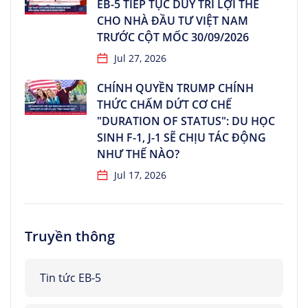
EB-5 TIẾP TỤC DUY TRÌ LỢI THẾ
CHO NHÀ ĐẦU TƯ VIỆT NAM
TRƯỚC CỘT MỐC 30/09/2026
Jul 27, 2026
CHÍNH QUYỀN TRUMP CHÍNH
THỨC CHẤM DỨT CƠ CHẾ
"DURATION OF STATUS": DU HỌC
SINH F-1, J-1 SẼ CHỊU TÁC ĐỘNG
NHƯ THẾ NÀO?
Jul 17, 2026
Truyền thông
Tin tức EB-5