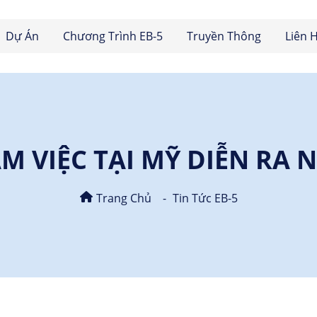
Dự Án
Chương Trình EB-5
Truyền Thông
Liên 
M VIỆC TẠI MỸ DIỄN RA 
Trang Chủ
Tin Tức EB-5