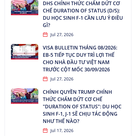
DHS CHÍNH THỨC CHẤM DỨT CƠ
CHẾ DURATION OF STATUS (D/S):
DU HỌC SINH F-1 CẦN LƯU Ý ĐIỀU
GÌ?
Jul 27, 2026
VISA BULLETIN THÁNG 08/2026:
EB-5 TIẾP TỤC DUY TRÌ LỢI THẾ
CHO NHÀ ĐẦU TƯ VIỆT NAM
TRƯỚC CỘT MỐC 30/09/2026
Jul 27, 2026
CHÍNH QUYỀN TRUMP CHÍNH
THỨC CHẤM DỨT CƠ CHẾ
"DURATION OF STATUS": DU HỌC
SINH F-1, J-1 SẼ CHỊU TÁC ĐỘNG
NHƯ THẾ NÀO?
Jul 17, 2026