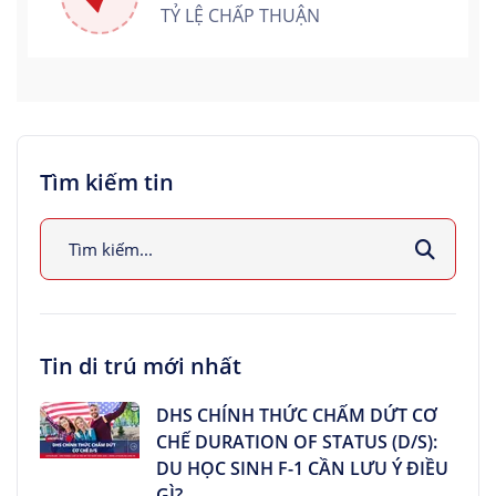
TỶ LỆ CHẤP THUẬN
Tìm kiếm tin
Tin di trú mới nhất
DHS CHÍNH THỨC CHẤM DỨT CƠ
CHẾ DURATION OF STATUS (D/S):
DU HỌC SINH F-1 CẦN LƯU Ý ĐIỀU
GÌ?