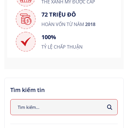
THẺ XANH MỸ ĐƯỢC CẤP
72 TRIỆU ĐÔ
HOÀN VỐN TỪ NĂM
2018
100%
TỶ LỆ CHẤP THUẬN
Tìm kiếm tin