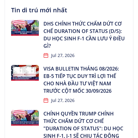
Tin di trú mới nhất
DHS CHÍNH THỨC CHẤM DỨT CƠ
CHẾ DURATION OF STATUS (D/S):
DU HỌC SINH F-1 CẦN LƯU Ý ĐIỀU
GÌ?
Jul 27, 2026
VISA BULLETIN THÁNG 08/2026:
EB-5 TIẾP TỤC DUY TRÌ LỢI THẾ
CHO NHÀ ĐẦU TƯ VIỆT NAM
TRƯỚC CỘT MỐC 30/09/2026
Jul 27, 2026
CHÍNH QUYỀN TRUMP CHÍNH
THỨC CHẤM DỨT CƠ CHẾ
"DURATION OF STATUS": DU HỌC
SINH F-1, J-1 SẼ CHỊU TÁC ĐỘNG