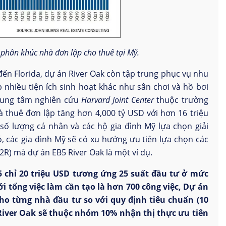
 phân khúc nhà đơn lập cho thuê tại Mỹ.
đến Florida, dự án River Oak còn tập trung phục vụ nhu
 nhiều tiện ích sinh hoạt khác như sân chơi và hồ bơi
Trung tâm nghiên cứu
Harvard Joint Center
thuộc trường
à thuê đơn lập tăng hơn 4,000 tỷ USD với hơn 16 triệu
số lượng cá nhân và các hộ gia đình Mỹ lựa chọn giải
, các gia đình Mỹ sẽ có xu hướng ưu tiên lựa chọn các
2R) mà dự án EB5 River Oak là một ví dụ.
chỉ 20 triệu USD tương ứng 25 suất đầu tư ở mức
i tổng việc làm cần tạo là hơn 700 công việc, Dự án
cho từng nhà đầu tư so với quy định tiêu chuẩn (10
River Oak sẽ thuộc nhóm 10% nhận thị thực ưu tiên