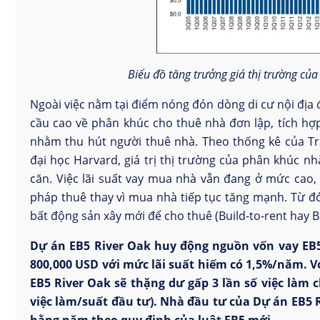
Biểu đồ tăng trưởng giá thị trường của
Ngoài việc nằm tại điểm nóng đón dòng di cư nội địa 
cầu cao về phân khúc cho thuê nhà đơn lập, tích hợp
nhằm thu hút người thuê nhà. Theo thống kê của 
đại học Harvard, giá trị thị trường của phân khúc nh
căn. Việc lãi suất vay mua nhà vẫn đang ở mức cao, 
pháp thuê thay vì mua nhà tiếp tục tăng mạnh. Từ đó
bất động sản xây mới để cho thuê (Build-to-rent hay B
Dự án
EB5 River Oak
huy động nguồn vốn vay EB5 
800,000 USD với mức lãi suất hiếm có 1,5%/năm. Vớ
EB5 River Oak sẽ thặng dư gấp 3 lần số việc làm 
việc làm/suất đầu tư). Nhà đầu tư của Dự án EB5 
hằng năm theo quy định của luật EB5 mới.