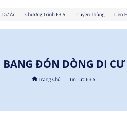
Dự Án
Chương Trình EB-5
Truyền Thông
Liên 
ỂU BANG ĐÓN DÒNG DI CƯ
Trang Chủ
Tin Tức EB-5