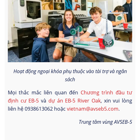
Hoạt động ngoại khóa phụ thuộc vào tài trợ và ngân
sách
Mọi thắc mắc liên quan đến
Chương trình đầu tư
định cư EB-5
và
dự án EB-5 River Oak
, xin vui lòng
liên hệ 0938613062 hoặc
vietnam@avseb5.com
.
Trung tâm vùng AVSEB-5