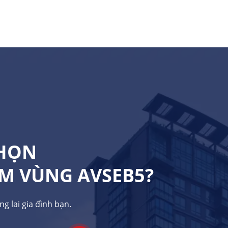
CHỌN
M VÙNG AVSEB5?
g lai gia đình bạn.