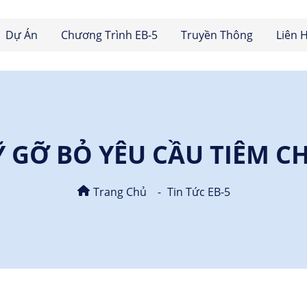
Dự Án
Chương Trình EB-5
Truyền Thông
Liên 
 GỠ BỎ YÊU CẦU TIÊM C
Trang Chủ
Tin Tức EB-5