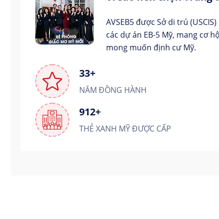
AVSEB5 được Sở di trú (USCIS)
các dự án EB-5 Mỹ, mang cơ hộ
mong muốn định cư Mỹ.
33+
NĂM ĐỒNG HÀNH
912+
THẺ XANH MỸ ĐƯỢC CẤP