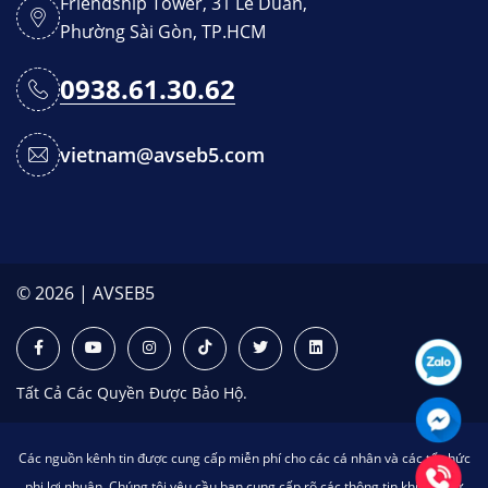
Friendship Tower, 31 Lê Duẩn,
Phường Sài Gòn, TP.HCM
0938.61.30.62
vietnam@avseb5.com
© 2026 | AVSEB5
Tất Cả Các Quyền Được Bảo Hộ.
Các nguồn kênh tin được cung cấp miễn phí cho các cá nhân và các tổ chức
phi lợi nhuận. Chúng tôi yêu cầu bạn cung cấp rõ các thông tin khi bạn sử