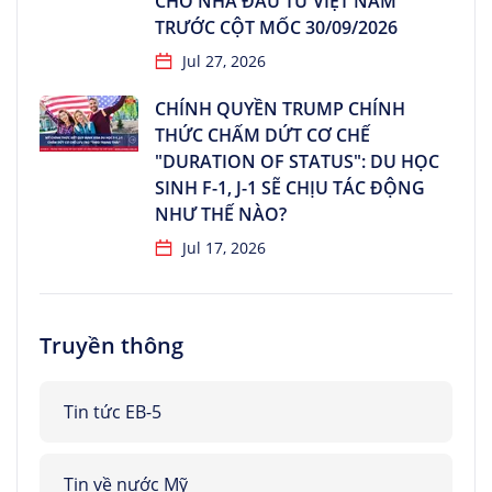
CHO NHÀ ĐẦU TƯ VIỆT NAM
TRƯỚC CỘT MỐC 30/09/2026
Jul 27, 2026
CHÍNH QUYỀN TRUMP CHÍNH
THỨC CHẤM DỨT CƠ CHẾ
"DURATION OF STATUS": DU HỌC
SINH F-1, J-1 SẼ CHỊU TÁC ĐỘNG
NHƯ THẾ NÀO?
Jul 17, 2026
Truyền thông
Tin tức EB-5
Tin về nước Mỹ