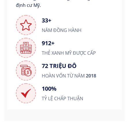
định cư Mỹ.
33+
NĂM ĐỒNG HÀNH
912+
THẺ XANH MỸ ĐƯỢC CẤP
72 TRIỆU ĐÔ
HOÀN VỐN TỪ NĂM
2018
100%
TỶ LỆ CHẤP THUẬN