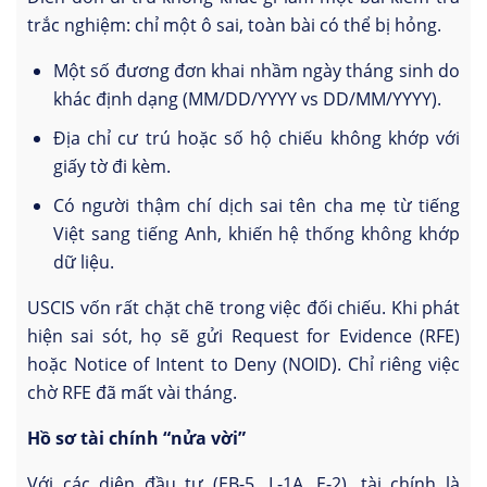
trắc nghiệm: chỉ một ô sai, toàn bài có thể bị hỏng.
Một số đương đơn khai nhầm ngày tháng sinh do
khác định dạng (MM/DD/YYYY vs DD/MM/YYYY).
Địa chỉ cư trú hoặc số hộ chiếu không khớp với
giấy tờ đi kèm.
Có người thậm chí dịch sai tên cha mẹ từ tiếng
Việt sang tiếng Anh, khiến hệ thống không khớp
dữ liệu.
USCIS vốn rất chặt chẽ trong việc đối chiếu. Khi phát
hiện sai sót, họ sẽ gửi Request for Evidence (RFE)
hoặc Notice of Intent to Deny (NOID). Chỉ riêng việc
chờ RFE đã mất vài tháng.
Hồ sơ tài chính “nửa vời”
Với các diện đầu tư (EB-5, L-1A, E-2), tài chính là