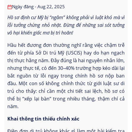
Ngày đăng - Aug 22, 2025
Hồ sơ định cư Mỹ bị “ngâm” không phải vì luật khó mà vì
lỗi tưởng chừng nhỏ nhặt. Đừng để những sai sót tưởng
vô hại khiến giấc mơ bị trì hoãn!
Hầu hết đương đơn thường nghĩ rằng việc chậm trễ
đến từ phía Sở Di trú Mỹ (USCIS) hay do hạn ngạch
thị thực hằng năm. Đây đúng là hai nguyên nhân lớn,
nhưng thực tế, có đến 30–40% trường hợp kéo dài lại
bắt nguồn từ lỗi ngay trong chính hồ sơ nộp ban
đầu. Một con số không chính thức từ giới luật sư di
trú cho thấy: chỉ cần một chi tiết sai lệch, hồ sơ có
thể bị “xếp lại bàn” trong nhiều tháng, thậm chí cả
năm.
Khai thông tin thiếu chính xác
Điền đơn di trú không khác gì làm một bài kiểm tra