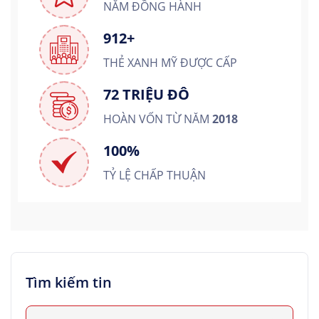
NĂM ĐỒNG HÀNH
912+
THẺ XANH MỸ ĐƯỢC CẤP
72 TRIỆU ĐÔ
HOÀN VỐN TỪ NĂM
2018
100%
TỶ LỆ CHẤP THUẬN
Tìm kiếm tin