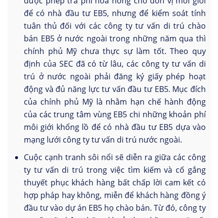
được phép trả phí hoa hồng cho đơn vị môi giới
để có nhà đầu tư EB5, nhưng để kiểm soát tính
tuân thủ đối với các công ty tư vấn di trú chào
bán EB5 ở nước ngoài trong những năm qua thì
chính phủ Mỹ chưa thực sự làm tốt. Theo quy
định của SEC đã có từ lâu, các công ty tư vấn di
trú ở nước ngoài phải đăng ký giấy phép hoạt
động và đủ năng lực tư vấn đầu tư EB5. Mục đích
của chính phủ Mỹ là nhằm hạn chế hành động
của các trung tâm vùng EB5 chi những khoản phí
môi giới khổng lồ để có nhà đầu tư EB5 dựa vào
mạng lưới công ty tư vấn di trú nước ngoài.
Cuộc cạnh tranh sôi nổi sẽ diễn ra giữa các công
ty tư vấn di trú trong việc tìm kiếm và cố gắng
thuyết phục khách hàng bất chấp lời cam kết có
hợp pháp hay không, miễn để khách hàng đồng ý
đầu tư vào dự án EB5 họ chào bán. Từ đó, công ty