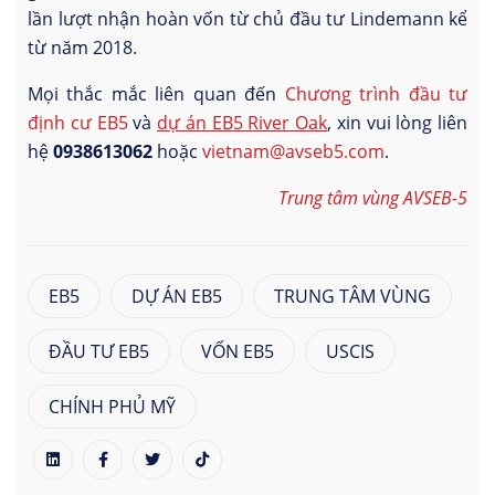
lần lượt nhận hoàn vốn từ chủ đầu tư Lindemann kể
từ năm 2018.
Mọi thắc mắc liên quan đến
Chương trình đầu tư
định cư EB5
và
dự án EB
5 River Oak
, xin vui lòng liên
hệ
0938613062
hoặc
vietnam@avseb5.com
.
Trung tâm vùng AVSEB-5
EB5
DỰ ÁN EB5
TRUNG TÂM VÙNG
ĐẦU TƯ EB5
VỐN EB5
USCIS
CHÍNH PHỦ MỸ