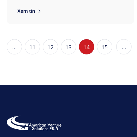
Xem tin
...
11
12
13
14
15
...