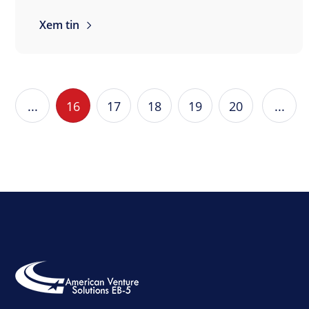
Xem tin
...
16
17
18
19
20
...