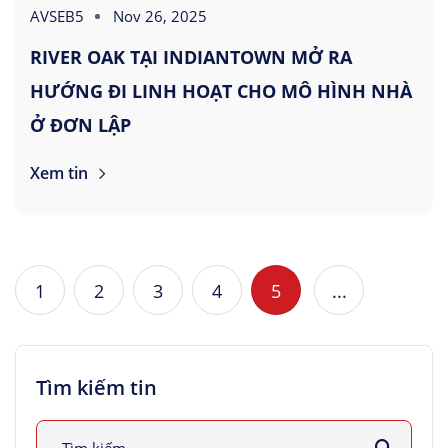
AVSEB5
Nov 26, 2025
RIVER OAK TẠI INDIANTOWN MỞ RA
HƯỚNG ĐI LINH HOẠT CHO MÔ HÌNH NHÀ
Ở ĐƠN LẬP
Xem tin
1
2
3
4
5
...
Tìm kiếm tin