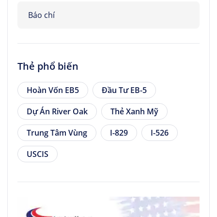
Báo chí
Thẻ phổ biến
Hoàn Vốn EB5
Đầu Tư EB-5
Dự Án River Oak
Thẻ Xanh Mỹ
Trung Tâm Vùng
I-829
I-526
USCIS