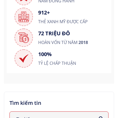
NĂM ĐỒNG HÀNH
912+
THẺ XANH MỸ ĐƯỢC CẤP
72 TRIỆU ĐÔ
HOÀN VỐN TỪ NĂM
2018
100%
TỶ LỆ CHẤP THUẬN
Tìm kiếm tin