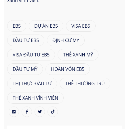
xanh vĩnh viễn.
EB5
DỰ ÁN EB5
VISA EB5
ĐẦU TƯ EB5
ĐỊNH CƯ MỸ
VISA ĐẦU TƯ EB5
THẺ XANH MỸ
ĐẦU TƯ MỸ
HOÀN VỐN EB5
THỊ THỰC ĐẦU TƯ
THẺ THƯỜNG TRÚ
THẺ XANH VĨNH VIỄN