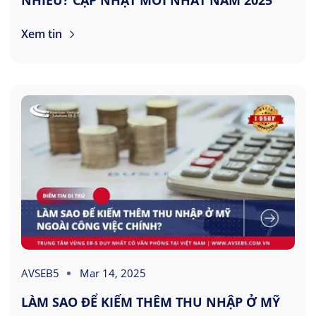
NHIÊU? CẬP NHẬT MỚI NHẤT NĂM 2025
Xem tin
AVSEB5
Mar 14, 2025
LÀM SAO ĐỂ KIẾM THÊM THU NHẬP Ở MỸ