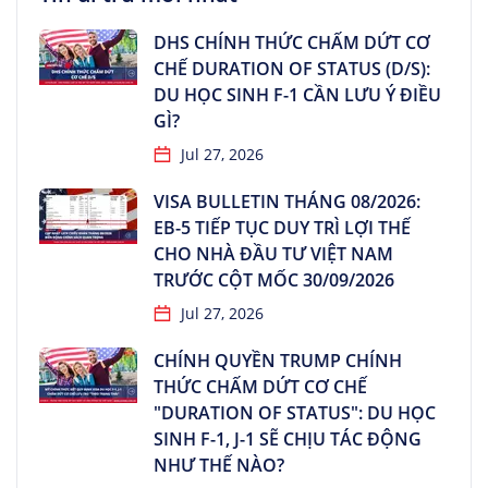
DHS CHÍNH THỨC CHẤM DỨT CƠ
CHẾ DURATION OF STATUS (D/S):
DU HỌC SINH F-1 CẦN LƯU Ý ĐIỀU
GÌ?
Jul 27, 2026
VISA BULLETIN THÁNG 08/2026:
EB-5 TIẾP TỤC DUY TRÌ LỢI THẾ
CHO NHÀ ĐẦU TƯ VIỆT NAM
TRƯỚC CỘT MỐC 30/09/2026
Jul 27, 2026
CHÍNH QUYỀN TRUMP CHÍNH
THỨC CHẤM DỨT CƠ CHẾ
"DURATION OF STATUS": DU HỌC
SINH F-1, J-1 SẼ CHỊU TÁC ĐỘNG
NHƯ THẾ NÀO?