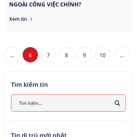
NGOÀI CÔNG VIỆC CHÍNH?
Xem tin
...
6
7
8
9
10
...
Tìm kiếm tin
Tin di trú mới nhất