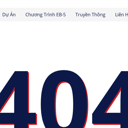
Dự Án
Chương Trình EB-5
Truyền Thông
Liên 
40